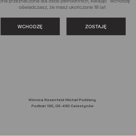
ona przeznaczona dla osób pełnoletnich, klikając "wchodzę"
oświadczasz, że masz ukończone 18 lat
WCHODZĘ
ZOSTAJĘ
Winnica Rosenfeld Michał Poddany
Podbiel 130, 05-430 Celestynów